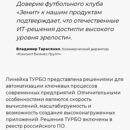
Доверие футбольного клуба
«Зенит» к нашим продуктам
подтверждает, что отечественные
ИТ-решения достигли высокого
уровня зрелости».
Владимир Тарасенко
,
Коммерческий директор
«Консист Бизнес Групп»
Линейка ТУРБО представлена решениями для
автоматизации ключевых процессов
современных предприятий. Отличительными
особенностями являются скорость
вычислений, масштабируемость и
возможность создания высоконагруженных
приложений. Решения ТУРБО включены в
реестр российского ПО.