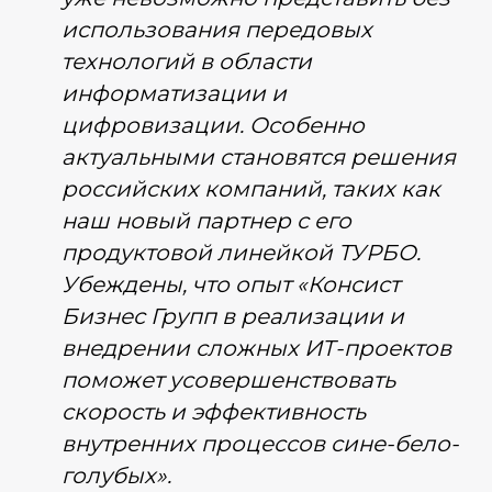
использования передовых
технологий в области
информатизации и
цифровизации. Особенно
актуальными становятся решения
российских компаний, таких как
наш новый партнер с его
продуктовой линейкой ТУРБО.
Убеждены, что опыт «Консист
Бизнес Групп в реализации и
внедрении сложных ИТ-проектов
поможет усовершенствовать
скорость и эффективность
внутренних процессов сине-бело-
голубых».