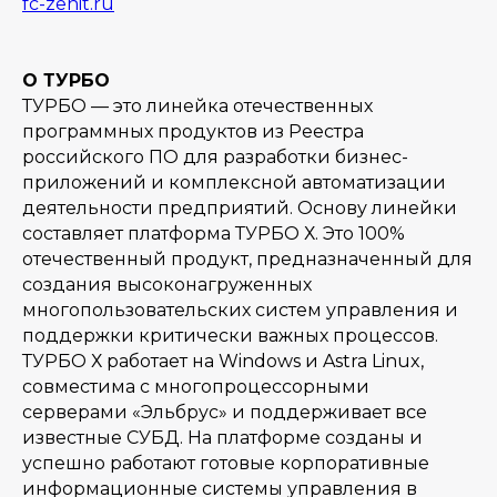
fc-zenit.ru
О ТУРБО
ТУРБО — это линейка отечественных
программных продуктов из Реестра
российского ПО для разработки бизнес-
приложений и комплексной автоматизации
деятельности предприятий. Основу линейки
составляет платформа ТУРБО Х. Это 100%
отечественный продукт, предназначенный для
создания высоконагруженных
многопользовательских систем управления и
поддержки критически важных процессов.
ТУРБО Х работает на Windows и Astra Linux,
совместима с многопроцессорными
серверами «Эльбрус» и поддерживает все
известные СУБД. На платформе созданы и
успешно работают готовые корпоративные
информационные системы управления в