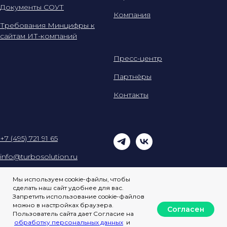
Документы СОУТ
Компания
Требования Минцифры к
сайтам ИТ-компаний
Пресс-центр
Партнёры
Контакты
+7 (495) 721 91 65
info@turbosolution.ru
© 2025 Turbo
Мы используем cookie-файлы, чтобы
сделать наш сайт удобнее для вас.
Запретить использование cookie-файлов
можно в настройках браузера.
Согласен
Пользователь сайта дает Согласие на
обработку персональных данных
и